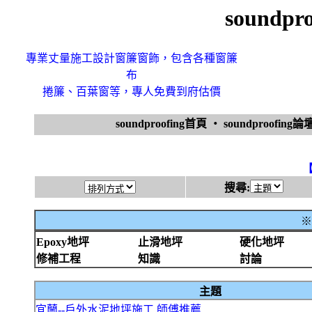
soundp
專業丈量施工設計窗簾窗飾，包含各種窗簾
布
捲簾、百葉窗等，專人免費到府估價
soundproofing首頁
‧
soundproofing論
搜尋:
※
Epoxy地坪
止滑地坪
硬化地坪
修補工程
知識
討論
主題
宜蘭--戶外水泥地坪施工.師傅推薦