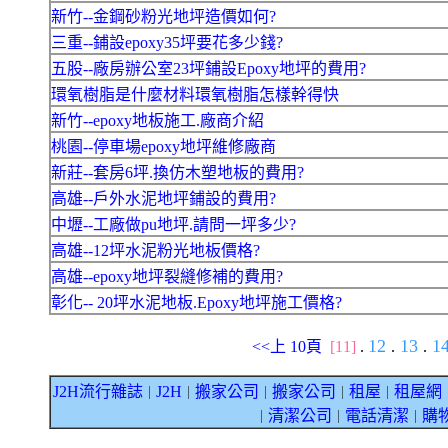
新竹--金鋼砂粉光地坪造價如何?
三重--鋪設epoxy35坪要花多少錢?
五股--廠房辦公室23坪鋪設Epoxy地坪的費用?
環氧樹脂是什麼材料環氧樹脂怎樣幹得快
新竹--epoxy地板施工.廠商介紹
桃園--停車場epoxy地坪維修廠商
新莊--套房6坪.換仿木塑地板的費用?
高雄--戶外水泥地坪鋪設的費用?
中壢--工廠做pu地坪.請問一坪多少?
高雄--12坪水泥粉光地板價格?
高雄--epoxy地坪裂縫修補的費用?
彰化-- 20坪水泥地板.Epoxy地坪施工價格?
12
13
1
<<上 10頁
[11]
.
.
.
J2H流行雜誌
J2H
搬家公司
搬家公司
租屋
租屋網
｜
｜
｜
｜
｜
清潔公司
電話清潔
購
｜
｜
｜