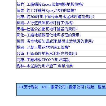
新竹--工廠鋪設Epoxy環氧樹脂地板價格?
苗栗--約11坪鋪設Epoxy地坪的價格?
高雄--約300坪地下室停車場水泥地坪鋪設費用?
桃園--人行道做噴花地坪施工價格?
高雄--社區公設壓花地坪鋪設的費用?
彰化--工廠地板做硬化地坪處理的費用?
桃園--浴室地板防漏處理.鋪設止滑地磚的費用?
桃園--混凝土壓花地坪施工價格?
台南--社區40坪地板水泥粉光的費用?
高雄--工廠地板EPOXY地坪鋪設
樹林--水泥拋光地坪施工.專業推薦
J2H流行雜誌
J2H
搬家公司
搬家公司
租屋
租屋
｜
｜
｜
｜
｜