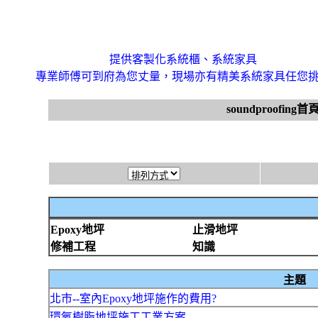
提供客製化系統櫃、系統家具
專業師傅可到府為您丈量，現場亦有精美系統家具任您
soundproofing首
Epoxy地坪
止滑地坪
修補工程
知識
主題
北市--室內Epoxy地坪施作的費用?
環氧樹脂地坪施工工業方案