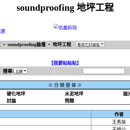
soundproofing 地坪工程
挑選
頁
‧
soundproofing論壇
‧
地坪工程
【我要貼貼貼】
搜尋:
※
分 類 搜 尋 ※
硬化地坪
水泥地坪
拋
討論
問題
作者
王秀英
王師父