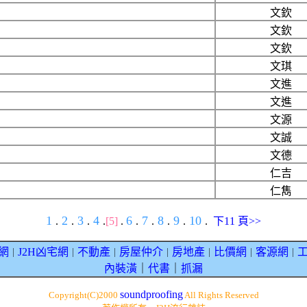
文欽
文欽
文欽
文琪
文進
文進
文源
文誠
文德
仁吉
仁雋
1
2
3
4
6
7
8
9
10
.
.
.
.
[5]
.
.
.
.
.
.
下11 頁>>
網
J2H凶宅網
不動產
房屋仲介
房地產
比價網
客源網
｜
｜
｜
｜
｜
｜
｜
內裝潢
｜
代書
｜
抓漏
soundproofing
Copyright(C)2000
All Rights Reserved