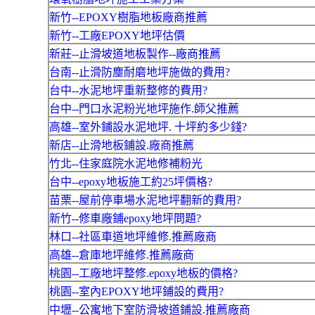
新竹--EPOXY樹脂地板廠商推薦
新竹--工廠EPOXY地坪估價
新莊--止滑坡道地板製作--廠商推薦
台南--止滑防塵耐磨地坪施做的費用?
台中--水泥地坪重新整修的費用?
台中--門口水泥粉光地坪施作.師父推薦
高雄--室外鋪設水泥地坪. 十坪約多少錢?
新店--止滑地板鋪設.廠商推薦
竹北--住家庭院水泥地修補粉光
台中--epoxy地板施工約25坪價格?
苗栗--屋前停車場水泥地坪翻新的費用?
新竹--修車廠鋪epoxy地坪問題?
林口--社區車道地坪維修.推薦廠商
高雄--倉庫地坪維修.推薦廠商
桃園--工廠地坪整修.epoxy地板的價格?
桃園--室內EPOXY地坪鋪設的費用?
中壢--公寓地下室防滑坡道鋪設.推薦廠商