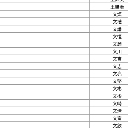
王勝治
文燦
文禮
文謙
文恒
文麗
文川
文吉
文志
文亮
文堅
文彬
文彬
文崎
文清
文富
文欽