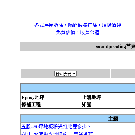
各式房屋拆除，隔間磚牆打除，垃圾清運
免費估價，收費公道
soundproofing首
Epoxy地坪
止滑地坪
修補工程
知識
主題
五股--50坪地板粉光打底要多少？
樹林--水泥拋光地坪施工.專業推薦