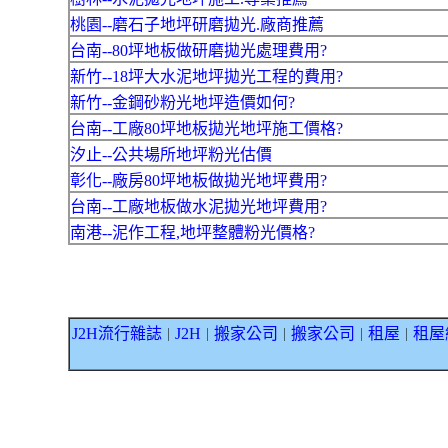
桃園--磨石子地坪研磨拋光.廠商推薦
台南--80坪地板做研磨拋光處理費用?
新竹--18坪大水泥地坪拋光工程的費用?
新竹--金鋼砂粉光地坪造價如何?
台南--工廠80坪地板拋光地坪施工價格?
汐止--公共場所地坪粉光估價
彰化--廠房80坪地板做拋光地坪費用?
台南--工廠地板做水泥拋光地坪費用?
南港--泥作工程,地坪整體粉光價格?
J2H流行雜誌
J2H
搬家公司
搬家公司
租屋
租屋
｜
｜
｜
｜
｜