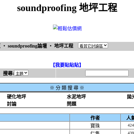
soundproofing 地坪工程
頁
‧
soundproofing論壇
‧
地坪工程
【我要貼貼貼】
搜尋:
※
分 類 搜 尋 ※
硬化地坪
水泥地坪
拋
討論
問題
作者
人
424
寶珠
439
仁雋