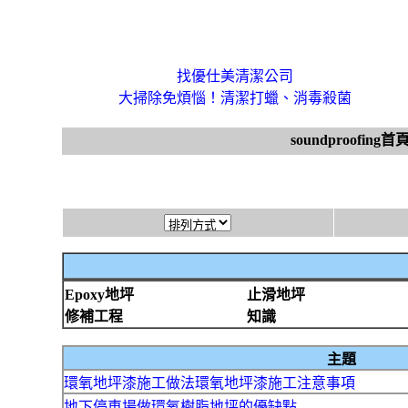
找優仕美清潔公司
大掃除免煩惱！清潔打蠟、消毒殺菌
soundproofing首
Epoxy地坪
止滑地坪
修補工程
知識
主題
環氧地坪漆施工做法環氧地坪漆施工注意事項
地下停車場做環氧樹脂地坪的優缺點