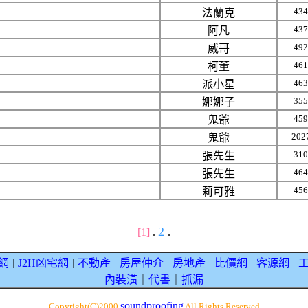
434
法蘭克
437
阿凡
492
威哥
461
柯董
463
派小星
355
娜娜子
459
鬼爺
202
鬼爺
310
張先生
464
張先生
456
莉可雅
2
[1]
.
.
網
J2H凶宅網
不動產
房屋仲介
房地產
比價網
客源網
｜
｜
｜
｜
｜
｜
｜
內裝潢
｜
代書
｜
抓漏
soundproofing
Copyright(C)2000
All Rights Reserved