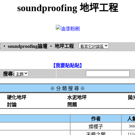
soundproofing 地坪工程
頁
‧
soundproofing論壇
‧
地坪工程
【我要貼貼貼】
搜尋:
※
分 類 搜 尋 ※
硬化地坪
水泥地坪
拋
討論
問題
作者
人
366
燦櫻子
111
天楓之闇