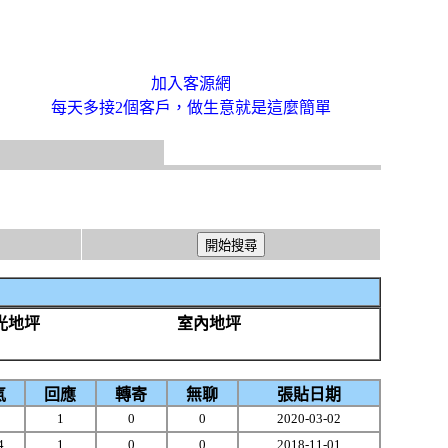
加入客源網
每天多接2個客戶，做生意就是這麼簡單
光地坪
室內地坪
氣
回應
轉寄
無聊
張貼日期
1
0
0
2020-03-02
4
1
0
0
2018-11-01