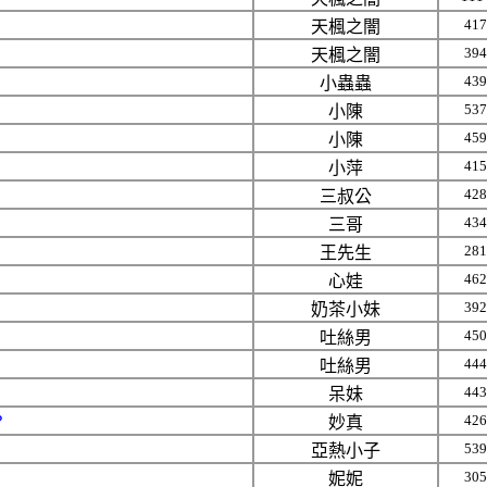
417
天楓之闇
394
天楓之闇
439
小蟲蟲
537
小陳
459
小陳
415
小萍
428
三叔公
434
三哥
281
王先生
462
心娃
392
奶茶小妹
450
吐絲男
444
吐絲男
443
呆妹
426
？
妙真
539
亞熱小子
305
妮妮