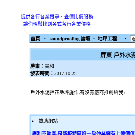
提供各行各業搜尋、查價比價服務
讓你輕鬆找到各式各行各業價格
首頁
‧
soundproofing 論壇
‧
地坪工程
‧
屏東-戶外水
房東：
貴和
發表時間：
2017-10-25
戶外水泥押花地坪施作.有沒有廠商推薦給我?
贊助網站
廣利不動產-是新板特區唯一房仲業擁有上億價