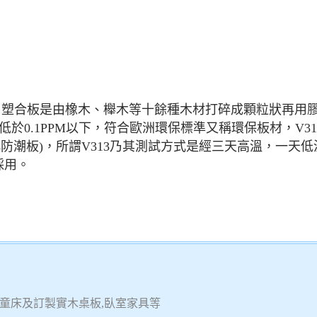
板，塑合板是由橡木、櫸木等十餘種木材打碎成顆粒狀再用
低於0.1PPM以下，符合歐洲環保標準又稱環保板材，V3
俗稱防潮板)，所謂V313乃其測試方式是經三天高溫，一
採用。
兒童床及訂製實木桌板,臥室家具等