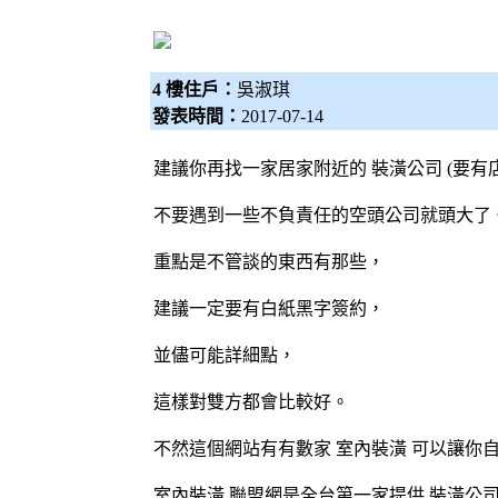
4 樓住戶：
吳淑琪
發表時間：
2017-07-14
建議你再找一家居家附近的
裝潢公司
(要有
不要遇到一些不負責任的空頭公司就頭大了
重點是不管談的東西有那些，
建議一定要有白紙黑字簽約，
並儘可能詳細點，
這樣對雙方都會比較好。
不然這個網站有有數家
室內裝潢
可以讓你
室內裝潢
聯盟網是全台第一家提供
裝潢公