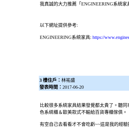
我真誠的大力推薦「ENGINEERING
系統家
以下網址提供參考:
ENGINEERING
系統家具
:
https://www.engine
3 樓住戶：
林祐盛
發表時間：
2017-06-20
比較很多系統家具結果發覺都太貴了。聽同
色系統櫃＆歐美款式不輸給百貨專櫃傢俱。
有空自己去看看才不會吃虧~~這是我的經驗