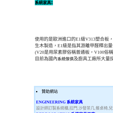
:
系統家具
使用的是歐洲進口的E1級V313塑合
生木製造，E1級是指其游離甲醛釋出量
(V20是用尿素膠俗稱普通板，V100
目前為國內
及廚具工廠所大量
系統傢俱
贊助網站
ENGINEERING 系統家具
設計師訂製系統櫃,拉門,沙發茶几,餐桌椅,