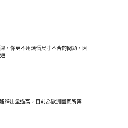
運，你更不用煩惱尺寸不合的問題，因
更短
醛釋出量過高，目前為歐洲國家所禁