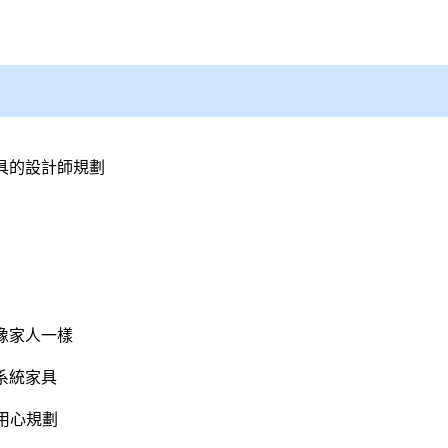
具
的
設計師
規劃
像家人一樣
系統家具
用心規劃