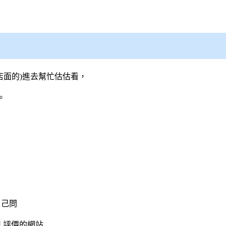
店面的)進去幫忙估估看，
。
自己問
司
評價的網站