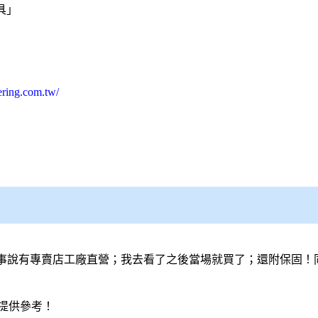
具
」
ering.com.tw/
事說有專賣店工廠直營；我去看了之後當場就買了；還附保固！
提供參考！