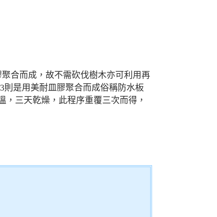
膠聚合而成，故不需砍伐樹木亦可利用再
13則是用美耐皿膠聚合而成俗稱防水板
天低溫，三天乾燥，此程序重覆三次而得，