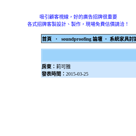
吸引顧客視線，好的廣告招牌很重要
各式招牌客製設計、製作，現場免費估價請洽！
首頁
‧
soundproofing 論壇
‧
系統家具
房東：
莉可雅
發表時間：
2015-03-25