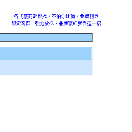
各式廠商輕鬆找，不怕你比價，免費刊登
鎖定客群，強力放送，品牌竄紅就靠這一招