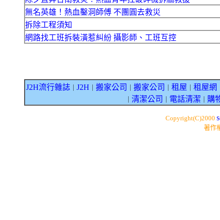
無名英雄！熱血鑿洞師傅 不團圓去救災
拆除工程須知
網路找工班拆裝潢惹糾紛 攝影師、工班互控
J2H流行雜誌
J2H
搬家公司
搬家公司
租屋
租屋網
｜
｜
｜
｜
｜
清潔公司
電話清潔
購
｜
｜
｜
s
Copyright(C)2000
著作