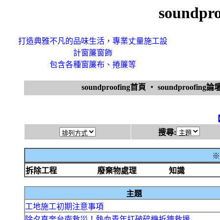
soundp
打造典雅不凡的品味生活，專業丈量施工設
計窗簾窗飾
包含各種窗簾布、捲簾等
soundproofing首頁
‧
soundproofing論
搜尋:
※
拆除工程
廢棄物處理
知識
主題
工地施工初期注意事項
除夕直奔台南救災！熱血青年扛破碎機拆牆救援