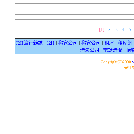
2
3
4
5
[1]
.
.
.
.
.
J2H流行雜誌
J2H
搬家公司
搬家公司
租屋
租屋網
｜
｜
｜
｜
｜
清潔公司
電話清潔
購
｜
｜
｜
s
Copyright(C)2000
著作