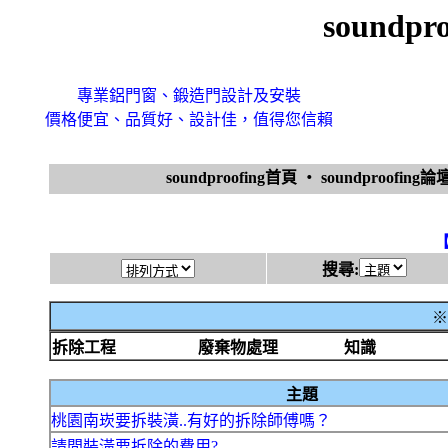
soundp
專業鋁門窗、鍛造門設計及安裝
價格便宜、品質好、設計佳，值得您信賴
soundproofing首頁
‧
soundproofing論
搜尋:
※
拆除工程
廢棄物處理
知識
主題
桃園南崁要拆裝潢..有好的拆除師傅嗎？
請問裝潢要拆除的費用?