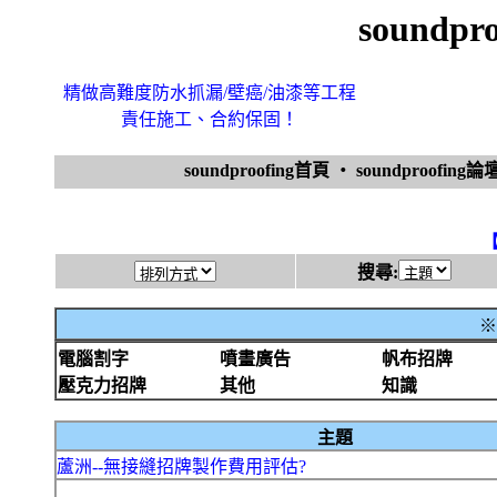
soundp
精做高難度防水抓漏/壁癌/油漆等工程
責任施工、合約保固！
soundproofing首頁
‧
soundproofing論
搜尋:
※
電腦割字
噴畫廣告
帆布招牌
壓克力招牌
其他
知識
主題
蘆洲--無接縫招牌製作費用評估?