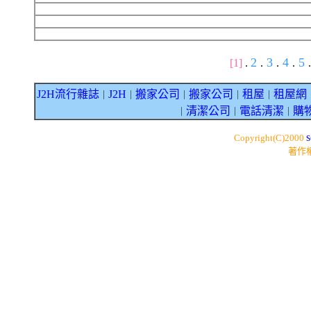
2
3
4
5
[1]
.
.
.
.
.
J2H流行雜誌
J2H
搬家公司
搬家公司
租屋
租屋網
｜
｜
｜
｜
｜
清潔公司
電話清潔
購
｜
｜
｜
s
Copyright(C)2000
著作