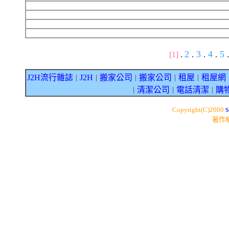
2
3
4
5
[1]
.
.
.
.
.
J2H流行雜誌
J2H
搬家公司
搬家公司
租屋
租屋網
｜
｜
｜
｜
｜
清潔公司
電話清潔
購
｜
｜
｜
s
Copyright(C)2000
著作