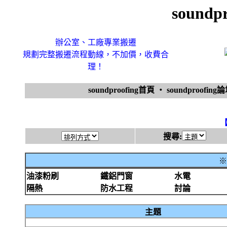
soundp
辦公室、工廠專業搬遷
規劃完整搬遷流程動線，不加價，收費合
理！
soundproofing首頁
‧
soundproofing
搜尋:
※
油漆粉刷
鐵鋁門窗
水電
隔熱
防水工程
討論
主題