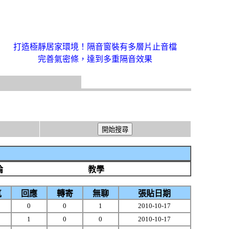
打造極靜居家環境！隔音窗裝有多層片止音檔
完善氣密條，達到多重隔音效果
論
教學
氣
回應
轉寄
無聊
張貼日期
1
0
0
1
2010-10-17
5
1
0
0
2010-10-17