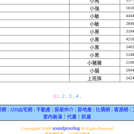
337
小馬
161
小強
444
小敏
284
小敏
319
小黑
421
小黑
246
小黑
524
小黑
210
小豬豬
209
小貓
242
上班族
2
3
4
[1]
.
.
.
.
屋網
J2H凶宅網
不動產
房屋仲介
房地產
比價網
客源網
｜
｜
｜
｜
｜
｜
｜
室內裝潢
｜
代書
｜
抓漏
soundproofing
Copyright(C)2000
All Rights Reserved