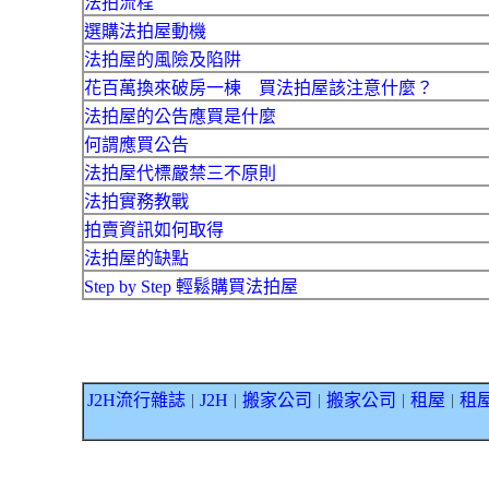
法拍流程
選購法拍屋動機
法拍屋的風險及陷阱
花百萬換來破房一棟 買法拍屋該注意什麼？
法拍屋的公告應買是什麼
何謂應買公告
法拍屋代標嚴禁三不原則
法拍實務教戰
拍賣資訊如何取得
法拍屋的缺點
Step by Step 輕鬆購買法拍屋
J2H流行雜誌
J2H
搬家公司
搬家公司
租屋
租
｜
｜
｜
｜
｜