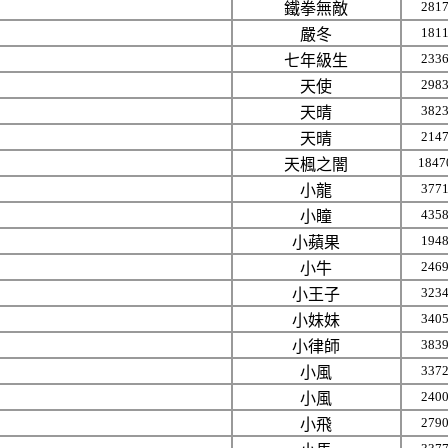
281
鐵拳無敵
181
嚴冬
233
七年級生
298
天使
382
天晴
214
天晴
1847
天楓之闇
377
小龍
435
小瞳
194
小蘋果
246
小牛
323
小王子
340
小妹妹
383
小律師
337
小風
240
小風
279
小飛