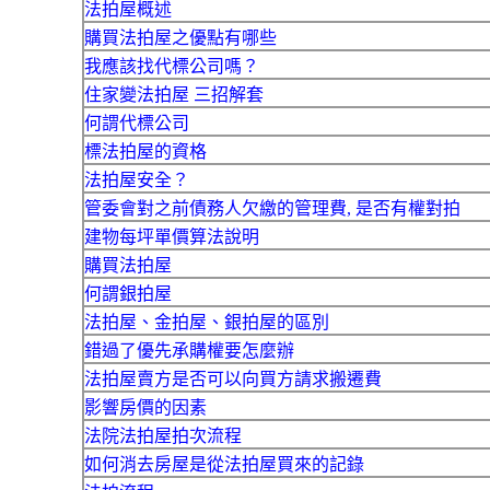
法拍屋概述
購買法拍屋之優點有哪些
我應該找代標公司嗎？
住家變法拍屋 三招解套
何謂代標公司
標法拍屋的資格
法拍屋安全？
管委會對之前債務人欠繳的管理費, 是否有權對拍
建物每坪單價算法說明
購買法拍屋
何謂銀拍屋
法拍屋、金拍屋、銀拍屋的區別
錯過了優先承購權要怎麼辦
法拍屋賣方是否可以向買方請求搬遷費
影響房價的因素
法院法拍屋拍次流程
如何消去房屋是從法拍屋買來的記錄