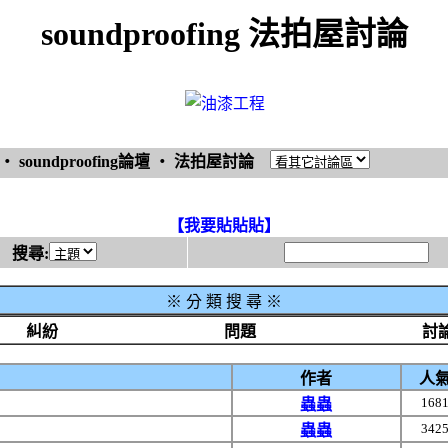
soundproofing 法拍屋討論
‧
soundproofing論壇
‧
法拍屋討論
【我要貼貼貼】
搜尋:
※
分 類 搜 尋 ※
糾紛
問題
討
作者
人
168
蟲蟲
342
蟲蟲