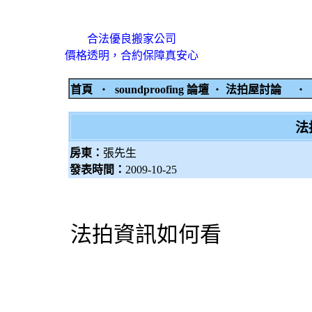
合法優良搬家公司
價格透明，合約保障真安心
首頁
‧
soundproofing 論壇
‧
法拍屋討論
‧
法
房東：
張先生
發表時間：
2009-10-25
法拍資訊如何看