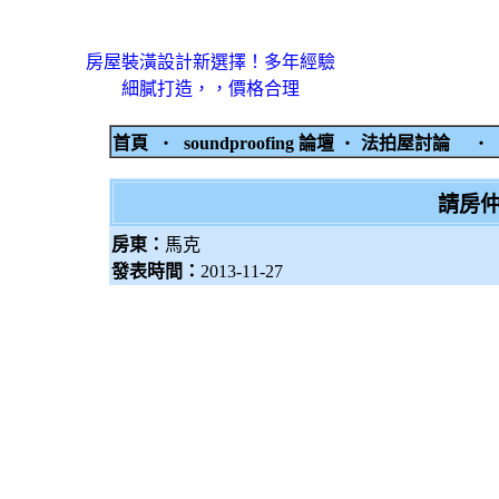
房屋裝潢設計新選擇！多年經驗
細膩打造，，價格合理
首頁
‧
soundproofing 論壇
‧
法拍屋討論
‧
請房仲
房東：
馬克
發表時間：
2013-11-27