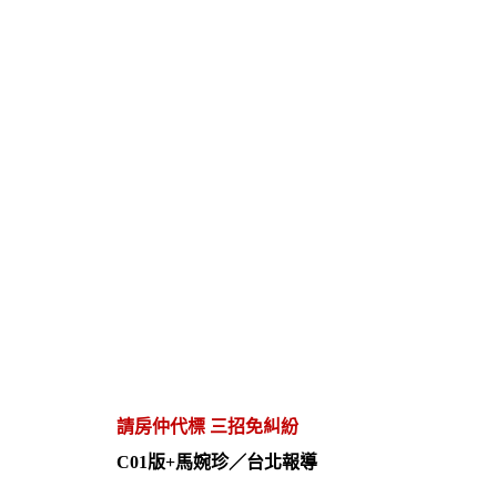
請房仲代標 三招免糾紛
C01版+馬婉珍／台北報導