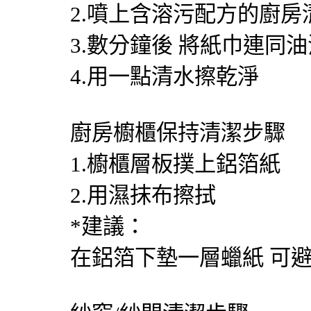
2.噴上含溶污配方的廚房
3.數分鐘後 將紙巾連同
4.用一點清水擦乾淨
廚房櫥櫃保持清潔步驟
1.櫥櫃層板撲上鋁箔紙
2.用濕抹布擦拭
*建議：
在鋁箔下墊一層蠟紙 可