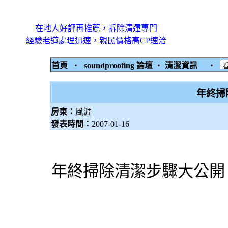
在地人好評再推薦，拆除清運專門
經驗老道處理迅速，親民價格高CP速洽
首頁
‧
soundproofing 論壇
‧
清潔資訊
‧
年終掃
房東：
風涯
發表時間：
2007-01-16
年終掃除清潔步驟大公開