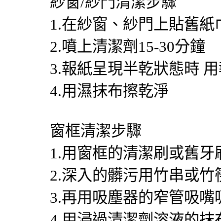
紗窗/紗門清潔步驟
1.在紗窗、紗門上貼舊紙
2.噴上清潔劑15-30分鐘
3.報紙呈現半乾狀態時 
4.用濕抹布擦乾淨
窗框清潔步驟
1.用窗框的清潔刷或舊牙
2.深入的髒污用竹串或竹
3.再用吸塵器的窄管吸嘴
4.用浸過清潔劑溶液的抹