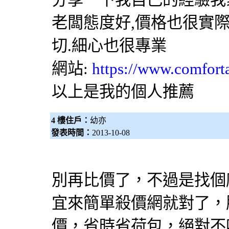
老闆態度好,價格也很實
切.細心也很專業
網站:
https://www.comfort
以上是我的個人推薦
4 樓住戶：
幼亦
發表時間：
2013-10-08
別再
比價
了，不過是找個
宜來簡單
殺價網
就對了，
價
，省時省荷包，絕對不