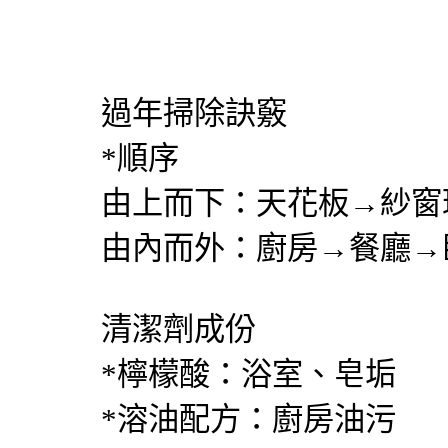
過年掃除訣竅
*順序
由上而下：天花板→紗窗
由內而外：廚房→餐廳→
清潔劑成份
*檸檬酸：浴室、皂垢
*溶油配方：廚房油污