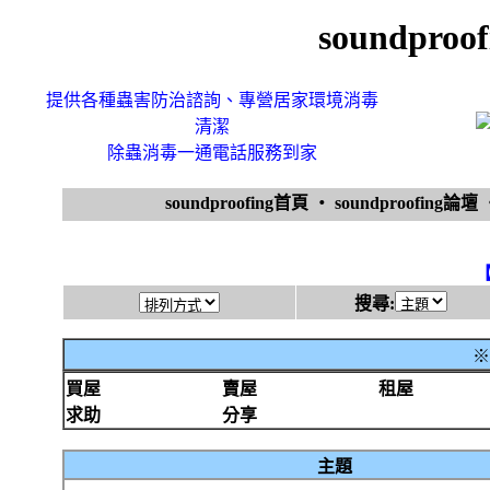
soundpr
提供各種蟲害防治諮詢、專營居家環境消毒
清潔
除蟲消毒一通電話服務到家
soundproofing首頁
‧
soundproofing論壇
搜尋:
※
買屋
賣屋
租屋
求助
分享
主題