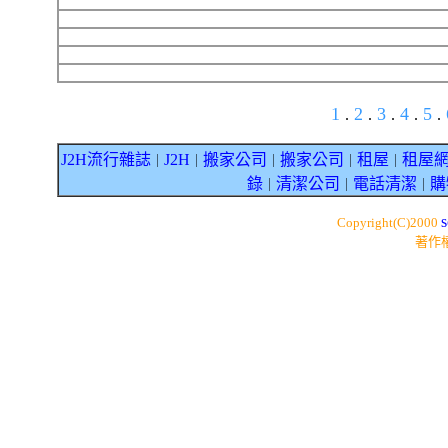
1
2
3
4
5
.
.
.
.
.
J2H流行雜誌
J2H
搬家公司
搬家公司
租屋
租屋
｜
｜
｜
｜
｜
錄
清潔公司
電話清潔
購
｜
｜
｜
s
Copyright(C)2000
著作