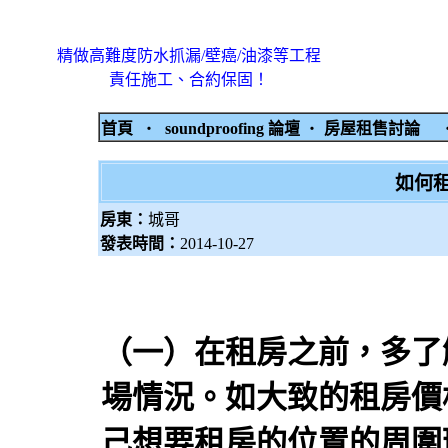
精做高難度防水抓漏/壁癌/油漆等工程
責任施工、合約保固！
首頁
‧
soundproofing 論壇
‧
房屋租售討論
如何
房東：
城哥
發表時間：
2014-10-27
（一）在租房之前，多了
場情況。如大致的租
房價
己想要租房的位置的周圍