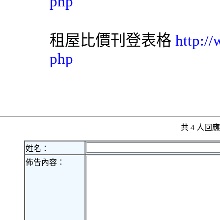
php
租屋比價刊登表格
http:/
php
共 4 人
姓名：
佈告內容：