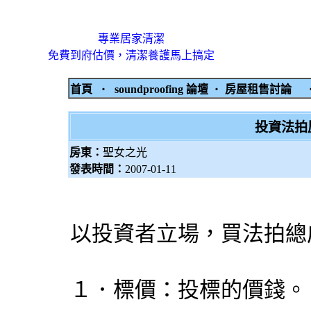
專業居家清潔
免費到府估價，清潔養護馬上搞定
首頁
‧
soundproofing 論壇
‧
房屋租售討論
投資法拍
房東：
聖女之光
發表時間：
2007-01-11
以投資者立場，買法拍總
１．標價：投標的價錢。