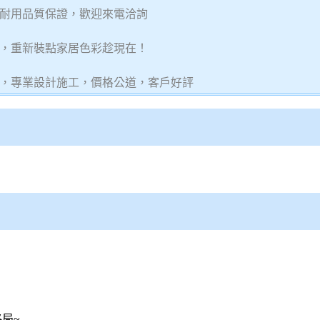
耐用品質保證，歡迎來電洽詢
，重新裝點家居色彩趁現在！
，專業設計施工，價格公道，客戶好評
局~