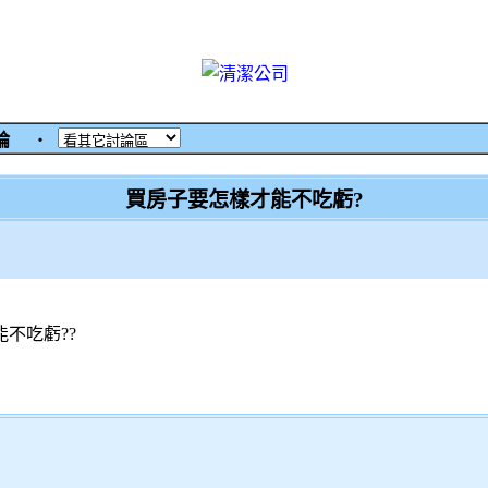
討論
‧
買房子要怎樣才能不吃虧?
不吃虧??