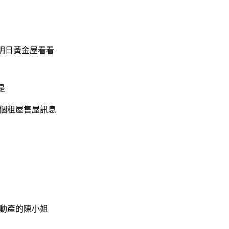
明日黃金屋看看
是
一個租屋售屋訊息
不動產的陳小姐