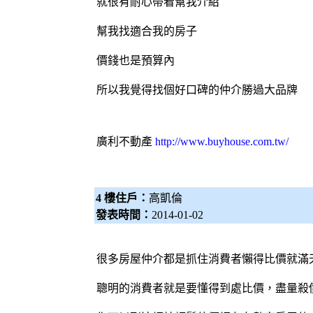
就很有耐心帶看幫我介紹
幫我找適合我的房子
價錢也是預算內
所以我覺得找個好口碑的仲介勝過大品牌
廣利不動產
http://www.buyhouse.com.tw/
4 樓住戶：
高凱倫
發表時間：
2014-01-02
很多
房屋仲介
都是抓住消費者懶得比價就滿
聰明的消費者就是要懂得到處比價，盡量殺