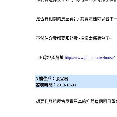
是否有相關的房屋資訊~其實這樣可以省下一
不然仲介費都要服務費~這樣太傷荷包了~
J2H房地產網址
http://www.j2h.com.tw/house/
3 樓住戶：
張宜君
發表時間：
2013-10-04
想要刊登租屋售屋資訊真的推薦這個明日黃