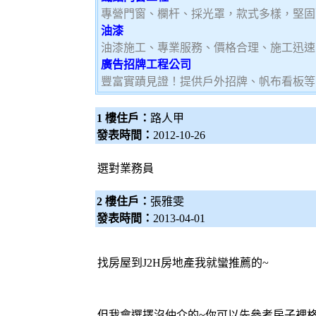
專營門窗、欄杆、採光罩，款式多樣，堅固
油漆
油漆施工、專業服務、價格合理、施工迅速
廣告招牌工程公司
豐富實蹟見證！提供戶外招牌、帆布看板等
1 樓住戶：
路人甲
發表時間：
2012-10-26
選對業務員
2 樓住戶：
張雅雯
發表時間：
2013-04-01
找房屋到J2H房地產我就蠻推薦的~
但我會選擇沒仲介的~你可以先參考房子裡格