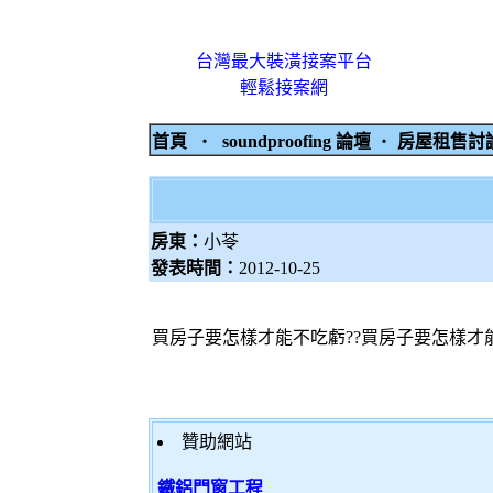
台灣最大裝潢接案平台
輕鬆接案網
首頁
‧
soundproofing 論壇
‧
房屋租售
房東：
小苓
發表時間：
2012-10-25
買房子要怎樣才能不吃虧??買房子要怎樣才能
贊助網站
鐵鋁門窗工程