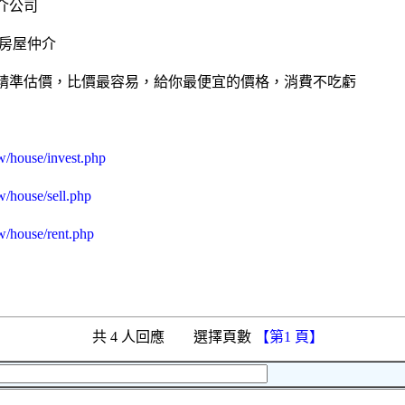
介
公司
房屋仲介
精準估價，比價最容易，給你最便宜的價格，消費不吃虧
w/house/invest.php
w/house/sell.php
w/house/rent.php
共 4 人回應 選擇頁數
【第1 頁】